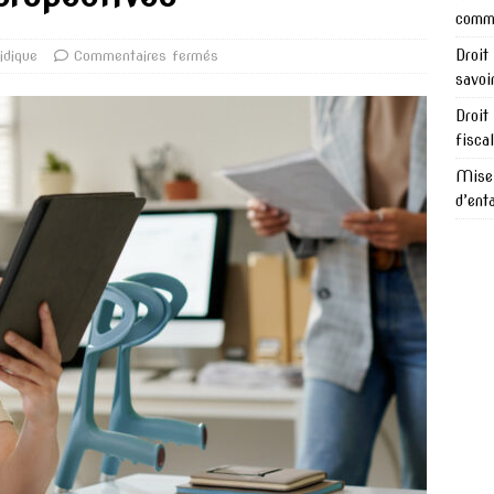
comme
Droit
idique
Commentaires fermés
savoi
Droit
fisca
Mise 
d’ent