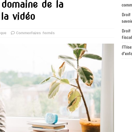
 domaine de la
comme
la vidéo
Droit
savoi
Droit
ique
Commentaires fermés
fisca
Mise 
d’ent