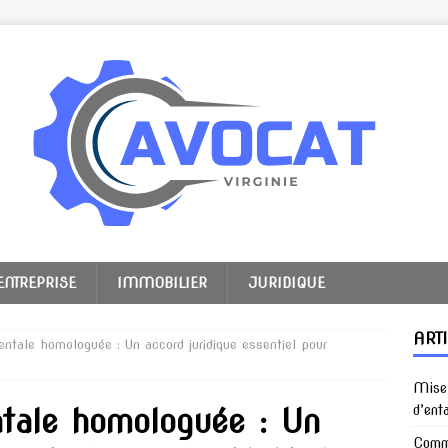
ENTREPRISE
IMMOBILIER
JURIDIQUE
ART
entale homologuée : Un accord juridique essentiel pour
Mise 
ntale homologuée : Un
d’ent
Comme