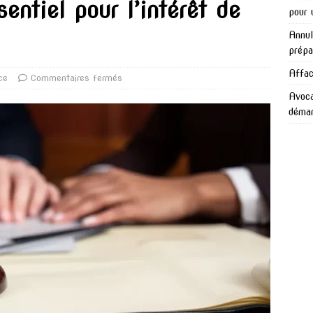
entiel pour l’intérêt de
pour 
Annul
prépa
Affac
ce
Commentaires fermés
Avoca
démar