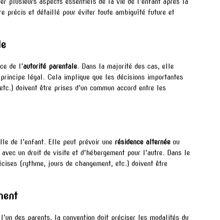
r plusieurs aspects essentiels de la vie de l’enfant après la
e précis et détaillé pour éviter toute ambiguïté future et
le
ce de l’
autorité parentale
. Dans la majorité des cas, elle
principe légal. Cela implique que les décisions importantes
, etc.) doivent être prises d’un commun accord entre les
lle de l’enfant. Elle peut prévoir une
résidence alternée
ou
 avec un droit de visite et d’hébergement pour l’autre. Dans le
écises (rythme, jours de changement, etc.) doivent être
ment
 l’un des parents, la convention doit préciser les modalités du