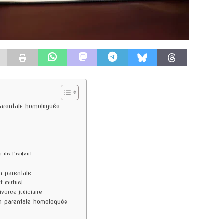
parentale homologuée
n de l’enfant
n parentale
nt mutuel
vorce judiciaire
on parentale homologuée