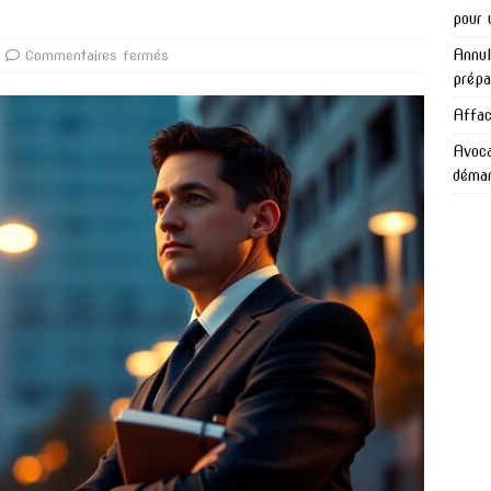
pour 
Annul
Commentaires fermés
prépa
Affac
Avoca
démar