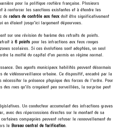
ière pour la politique routière française. Plusieurs
t à renforcer les sanctions existantes et à étendre les
rc de
radars de contrôle aux feux
doit être significativement
i en étaient jusqu’ici largement dépourvues.
nt sur une révision du barème des retraits de points.
etrait à
6 points
pour les infractions aux feux rouges
ones scolaires. Si ces évolutions sont adoptées, un seul
perdre la moitié du capital d’un permis en régime normal.
ssance. Des agents municipaux habilités peuvent désormais
es de vidéosurveillance urbaine. Ce dispositif, encadré par la
ns nécessiter la présence physique des forces de l’ordre. Pour
s des rues qu’ils croyaient peu surveillées, la surprise peut
égislatives. Un conducteur accumulant des infractions graves
er, avec des répercussions directes sur le montant de sa
, certaines compagnies peuvent refuser le renouvellement du
vers le
Bureau central de tarification
.