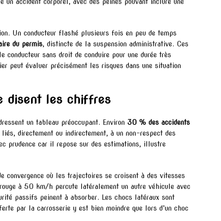
sé un accident corporel, avec des peines pouvant inclure une
ion. Un conducteur flashé plusieurs fois en peu de temps
aire du permis
, distincte de la suspension administrative. Ces
e conducteur sans droit de conduire pour une durée très
tier peut évaluer précisément les risques dans une situation
e disent les chiffres
ressent un tableau préoccupant. Environ
30 % des accidents
t liés, directement ou indirectement, à un non-respect des
ec prudence car il repose sur des estimations, illustre
e convergence où les trajectoires se croisent à des vitesses
u rouge à 50 km/h percute latéralement un autre véhicule avec
rité passifs peinent à absorber. Les chocs latéraux sont
ferte par la carrosserie y est bien moindre que lors d’un choc