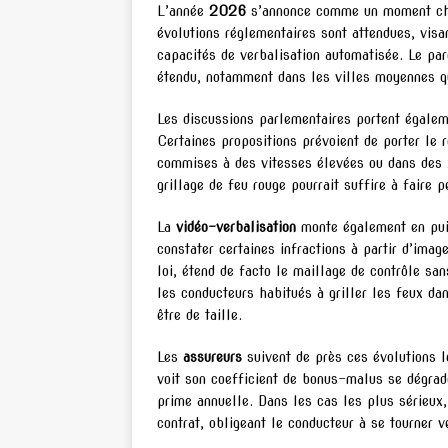
L’année
2026
s’annonce comme un moment charn
évolutions réglementaires sont attendues, visan
capacités de verbalisation automatisée. Le pa
étendu, notamment dans les villes moyennes qu
Les discussions parlementaires portent égaleme
Certaines propositions prévoient de porter le r
commises à des vitesses élevées ou dans des z
grillage de feu rouge pourrait suffire à faire 
La
vidéo-verbalisation
monte également en pui
constater certaines infractions à partir d’imag
loi, étend de facto le maillage de contrôle sa
les conducteurs habitués à griller les feux dan
être de taille.
Les
assureurs
suivent de près ces évolutions l
voit son coefficient de bonus-malus se dégrad
prime annuelle. Dans les cas les plus sérieux
contrat, obligeant le conducteur à se tourner 