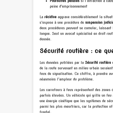
Poursuites pénales
si l’infraction a cau
peine d’emprisonnement
La
récidive
aggrave considérablement la situat
s’expose à une procédure de
suspension judici
deux procédures peuvent se cumuler, laissant l
longue. Seul un avocat spécialisé en droit rou
donnée.
Sécurité routière : ce qu
Les données publiées par la
Sécurité routière
d
de la route survenant en milieu urbain seraien
feux de signalisation. Ce chiffre, à prendre av
néanmoins l’ampleur du problème.
Les carrefours à feux représentent des zones d
parfois élevées. Un véhicule qui grille un fe
une énergie cinétique que les systèmes de sécu
parmi les plus meurtriers, car la protection of
frontal.