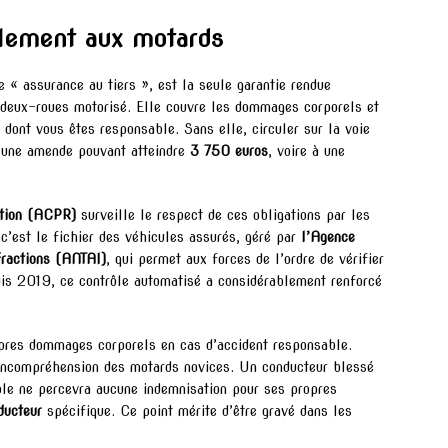
llement aux motards
« assurance au tiers », est la seule garantie rendue
de deux-roues motorisé. Elle couvre les dommages corporels et
 dont vous êtes responsable. Sans elle, circuler sur la voie
à une amende pouvant atteindre
3 750 euros
, voire à une
ution (ACPR)
surveille le respect de ces obligations par les
c’est le fichier des véhicules assurés, géré par
l’Agence
fractions (ANTAI)
, qui permet aux forces de l’ordre de vérifier
uis 2019, ce contrôle automatisé a considérablement renforcé
opres dommages corporels en cas d’accident responsable.
 incompréhension des motards novices. Un conducteur blessé
able ne percevra aucune indemnisation pour ses propres
ducteur
spécifique. Ce point mérite d’être gravé dans les