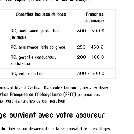
ndes compagnies présentes sur le marché français :
Garanties incluses de base
Franchise
dommages
RC, assistance, protection
300 – 500 €
juridique
RC, assistance, bris de glace
250 – 450 €
RC, garantie conducteur,
200 – 400 €
assistance
RC, vol, assistance
300 – 500 €
 susceptibles d’évoluer. Demandez toujours plusieurs devis
ation Française de Motocyclisme (FFM)
propose des
ans leurs démarches de comparaison.
ige survient avec votre assureur
u sinistre, un désaccord sur la responsabilité : les litiges