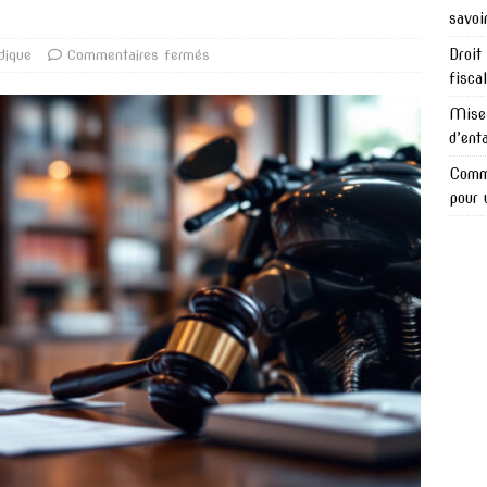
savoi
Droit
dique
Commentaires fermés
fisca
Mise 
d’ent
Comme
pour 