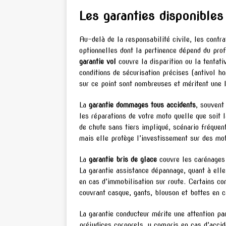
Les garanties disponible
Au-delà de la responsabilité civile, les contr
optionnelles dont la pertinence dépend du prof
garantie vol
couvre la disparition ou la tentat
conditions de sécurisation précises (antivol h
sur ce point sont nombreuses et méritent une l
La
garantie dommages tous accidents
, souvent
les réparations de votre moto quelle que soit l
de chute sans tiers impliqué, scénario fréquen
mais elle protège l’investissement sur des mot
La
garantie bris de glace
couvre les carénages 
La garantie assistance dépannage, quant à elle
en cas d’immobilisation sur route. Certains c
couvrant casque, gants, blouson et bottes en c
La garantie conducteur mérite une attention pa
préjudices corporels, y compris en cas d’acci