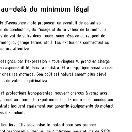
s au-delà du minimum légal
ats d’assurance moto proposent un éventail de garanties
il du conducteur, de l’usage et de la valeur de la moto. La
ive de vol de votre deux-roues, sous réserve du respect de
omologué, garage fermé, etc.). Les exclusions contractuelles
ecture attentive.
 désignée par l’expression « tous risques », prend en charge
a responsabilité dans le sinistre. Elle s’applique aussi en cas
t chez les motards. Son coût est naturellement plus élevé,
os de valeur significative.
et protections transparentes, souvent onéreux à remplacer.
, prend en charge le rapatriement de la moto et du conducteur
ontrats incluent également une
garantie équipements du motard
,
as d’accident.
rticulière. Elle indemnise le motard pour ses propres
dent responsable. Depuis les évolutions législatives de
2021
,