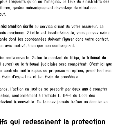
lus fréquents qu’on ne l’imagine. Le taux de sinistralité des
tures, génère mécaniquement davantage de situations
out.
e
réclamation écrite
au service client de votre assureur. La
mois maximum. Si elle est insatisfaisante, vous pouvez saisir
ante dont les coordonnées doivent figurer dans votre contrat.
un avis motivé, bien que non contraignant.
ire reste ouverte. Selon le montant du litige, le
tribunal de
 euros) ou le tribunal judiciaire sera compétent. C’est ici que
es contrats multirisques ou proposée en option, prend tout son
 frais d’expertise et les frais de procédure.
ance, l’action en justice se prescrit par
deux ans
à compter
ation, conformément à l’article L. 114-1 du Code des
devient irrecevable. Ne laissez jamais traîner un dossier en
fs qui redessinent la protection