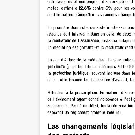
entre assurés et compagnies d’assurance sont p
motos, estimé à
12,5%
contre 5% pour les voi
conflictuelles. Connaître ses recours change t
La première démarche consiste à adresser un
réponse doit intervenir dans un délai de deux 
le
médiateur de l’assurance
, instance indépend
La médiation est gratuite et le médiateur rend 
En cas d’échec de la médiation, la voie judicia
proximité
(pour les litiges inférieurs à 10 000
la
protection juridique
, souvent incluse dans l
sens : elle finance les honoraires d’avocat, les
Attention à la prescription. En matière d’assur
de l’événement ayant donné naissance à l’oblig
assurances. Passé ce délai, toute réclamation 
espérant un règlement amiable indéfini.
Les changements législati