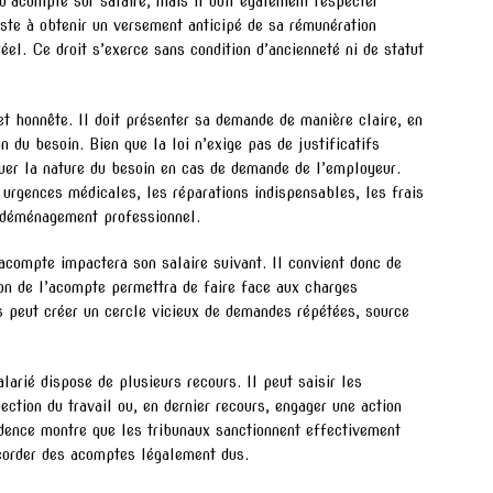
 d’acompte sur salaire, mais il doit également respecter
ste à obtenir un versement anticipé de sa rémunération
réel. Ce droit s’exerce sans condition d’ancienneté ni de statut
et honnête. Il doit présenter sa demande de manière claire, en
n du besoin. Bien que la loi n’exige pas de justificatifs
quer la nature du besoin en cas de demande de l’employeur.
urgences médicales, les réparations indispensables, les frais
n déménagement professionnel.
’acompte impactera son salaire suivant. Il convient donc de
ion de l’acompte permettra de faire face aux charges
 peut créer un cercle vicieux de demandes répétées, source
alarié dispose de plusieurs recours. Il peut saisir les
ection du travail ou, en dernier recours, engager une action
dence montre que les tribunaux sanctionnent effectivement
corder des acomptes légalement dus.