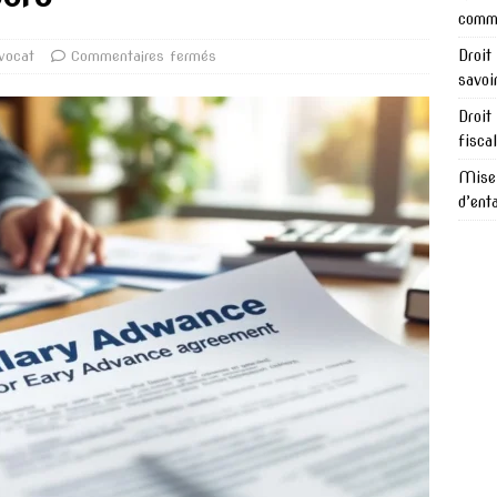
comme
Droit
vocat
Commentaires fermés
savoi
Droit
fisca
Mise 
d’ent