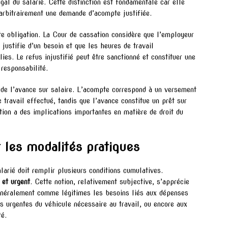
égal du salarié. Cette distinction est fondamentale car elle
arbitrairement une demande d’acompte justifiée.
te obligation. La Cour de cassation considère que l’employeur
 justifie d’un besoin et que les heures de travail
es. Le refus injustifié peut être sanctionné et constituer une
responsabilité.
e de l’avance sur salaire. L’acompte correspond à un versement
 travail effectué, tandis que l’avance constitue un prêt sur
ion a des implications importantes en matière de droit du
t les modalités pratiques
larié doit remplir plusieurs conditions cumulatives.
 et urgent
. Cette notion, relativement subjective, s’apprécie
généralement comme légitimes les besoins liés aux dépenses
ns urgentes du véhicule nécessaire au travail, ou encore aux
té.