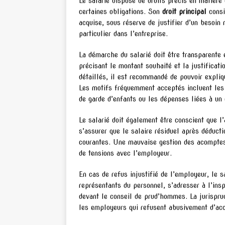
Le salarié dispose de droits précis en matière
certaines obligations. Son
droit principal
consi
acquise, sous réserve de justifier d’un besoin 
particulier dans l’entreprise.
La démarche du salarié doit être transparente 
précisant le montant souhaité et la justificatio
détaillés, il est recommandé de pouvoir expli
Les motifs fréquemment acceptés incluent les 
de garde d’enfants ou les dépenses liées à u
Le salarié doit également être conscient que l
s’assurer que le salaire résiduel après déduct
courantes. Une mauvaise gestion des acomptes
de tensions avec l’employeur.
En cas de refus injustifié de l’employeur, le s
représentants du personnel, s’adresser à l’insp
devant le conseil de prud’hommes. La jurispru
les employeurs qui refusent abusivement d’ac