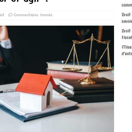
comme
Droit
oit
Commentaires fermés
savoi
Droit
fisca
Mise 
d’ent