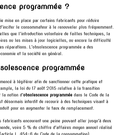
scence programmée ?
ie mise en place par certains fabricants pour réduire
 d’inciter le consommateur à le renouveler plus fréquemment.
lles que l’introduction volontaire de failles techniques, la
ires ou les mises à jour logicielles, ou encore la difficulté
des réparations. L’obsolescence programmée a des
conomie et la société en général.
’obsolescence programmée
encé à légiférer afin de sanctionner cette pratique et
mple, la loi du 17 août 2015 relative à la transition
 la notion d’
obsolescence programmée
dans le Code de la
t désormais interdit de recourir à des techniques visant à
produit pour en augmenter le taux de remplacement.
s fabricants encourent une peine pouvant aller jusqu’à deux
nde, voire 5 % du chiffre d’affaires moyen annuel réalisé
 (article L. 454-6 du Code de la consommation).