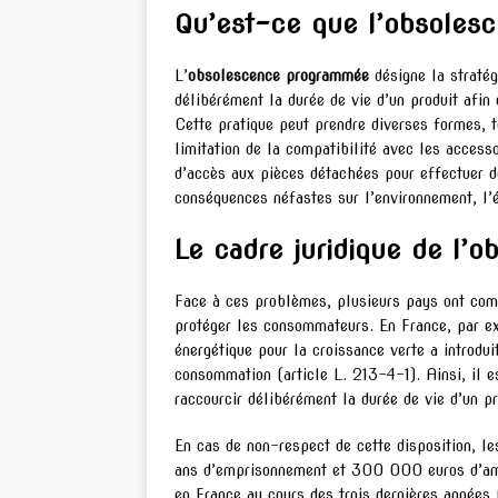
Qu’est-ce que l’obsole
L’
obsolescence programmée
désigne la stratég
délibérément la durée de vie d’un produit afin
Cette pratique peut prendre diverses formes, te
limitation de la compatibilité avec les accesso
d’accès aux pièces détachées pour effectuer 
conséquences néfastes sur l’environnement, l’é
Le cadre juridique de l
Face à ces problèmes, plusieurs pays ont comm
protéger les consommateurs. En France, par exe
énergétique pour la croissance verte a introduit
consommation (article L. 213-4-1). Ainsi, il es
raccourcir délibérément la durée de vie d’un 
En cas de non-respect de cette disposition, le
ans d’emprisonnement et 300 000 euros d’ame
en France au cours des trois dernières années