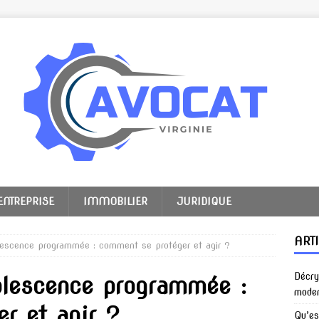
ENTREPRISE
IMMOBILIER
JURIDIQUE
ART
olescence programmée : comment se protéger et agir ?
Décry
solescence programmée :
mode
r et agir ?
Qu’es