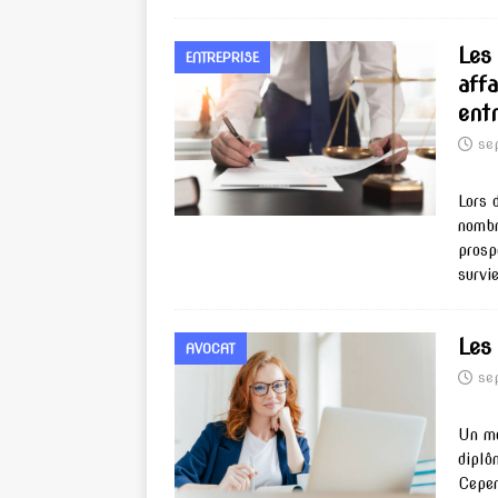
Les
ENTREPRISE
aff
ent
se
Lors 
nombr
prosp
survi
Les
AVOCAT
se
Un mé
diplô
Cepen