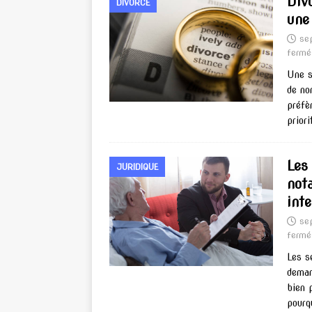
Div
DIVORCE
une
se
fermé
Une s
de no
préfè
priori
Les
JURIDIQUE
not
inte
se
fermé
Les s
deman
bien 
pourq