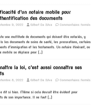
fficacité d’un notaire mobile pour
uthentification des documents
ptembre 9, 2022
Gilbert Da Silva
Commentaires fermés
iste une multitude de documents qui doivent être notariés, y
is les documents de soins de santé, les procurations, certains
ents d’immigration et les testaments. Un notaire itinérant, ou
re mobile se déplace pour
[…]
aître la loi, c’est aussi connaître ses
ts
ptembre 8, 2022
Gilbert Da Silva
Commentaires fermés
le dit si bien. Même si cela devrait être évident pour
nts de son importance. Il ne faut
[…]