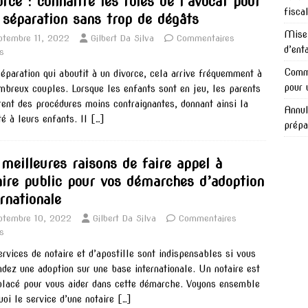
orce : connaître les rôles de l’avocat pour
fisca
 séparation sans trop de dégâts
Mise 
ptembre 11, 2022
Gilbert Da Silva
Commentaires
d’ent
s
Comme
éparation qui aboutit à un divorce, cela arrive fréquemment à
pour 
mbreux couples. Lorsque les enfants sont en jeu, les parents
rent des procédures moins contraignantes, donnant ainsi la
Annul
té à leurs enfants. Il
[…]
prépa
 meilleures raisons de faire appel à
aire public pour vos démarches d’adoption
rnationale
ptembre 10, 2022
Gilbert Da Silva
Commentaires
s
ervices de notaire et d’apostille sont indispensables si vous
dez une adoption sur une base internationale. Un notaire est
placé pour vous aider dans cette démarche. Voyons ensemble
uoi le service d’une notaire
[…]