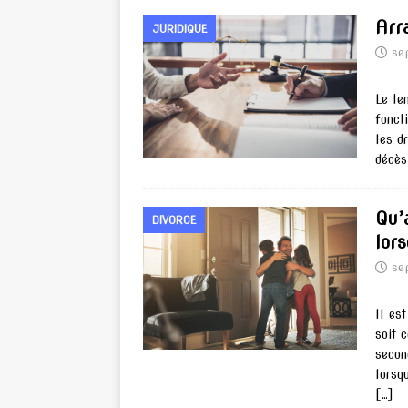
Arr
JURIDIQUE
se
Le te
fonct
les d
décès
Qu’
DIVORCE
lor
se
Il es
soit 
secon
lorsq
[…]