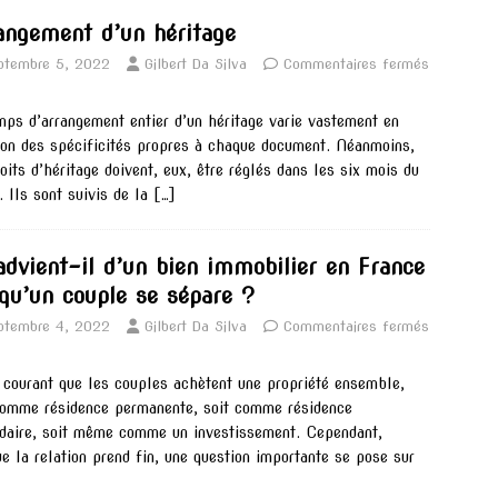
angement d’un héritage
ptembre 5, 2022
Gilbert Da Silva
Commentaires fermés
mps d’arrangement entier d’un héritage varie vastement en
ion des spécificités propres à chaque document. Néanmoins,
roits d’héritage doivent, eux, être réglés dans les six mois du
. Ils sont suivis de la
[…]
advient-il d’un bien immobilier en France
squ’un couple se sépare ?
ptembre 4, 2022
Gilbert Da Silva
Commentaires fermés
t courant que les couples achètent une propriété ensemble,
comme résidence permanente, soit comme résidence
daire, soit même comme un investissement. Cependant,
ue la relation prend fin, une question importante se pose sur