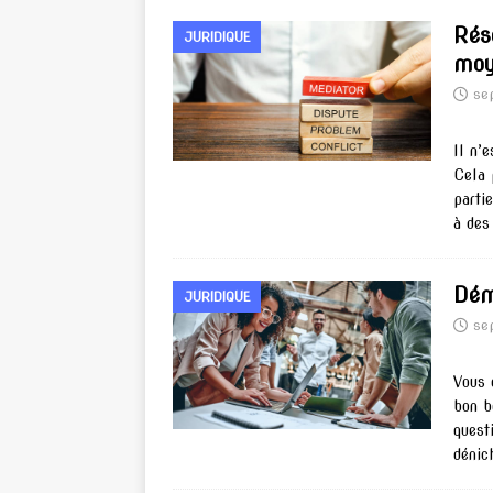
Réso
JURIDIQUE
moy
se
Il n’
Cela 
parti
à des
Dém
JURIDIQUE
se
Vous 
bon b
quest
dénic