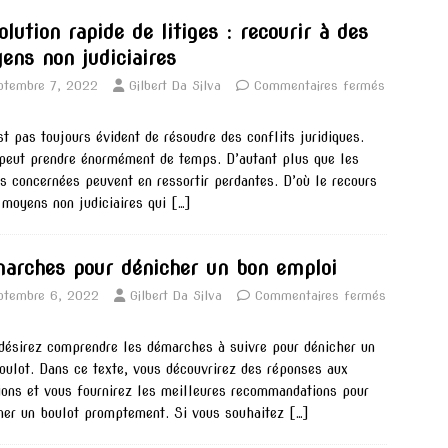
lution rapide de litiges : recourir à des
ens non judiciaires
ptembre 7, 2022
Gilbert Da Silva
Commentaires fermés
est pas toujours évident de résoudre des conflits juridiques.
peut prendre énormément de temps. D’autant plus que les
es concernées peuvent en ressortir perdantes. D’où le recours
 moyens non judiciaires qui
[…]
arches pour dénicher un bon emploi
ptembre 6, 2022
Gilbert Da Silva
Commentaires fermés
désirez comprendre les démarches à suivre pour dénicher un
oulot. Dans ce texte, vous découvrirez des réponses aux
ions et vous fournirez les meilleures recommandations pour
her un boulot promptement. Si vous souhaitez
[…]