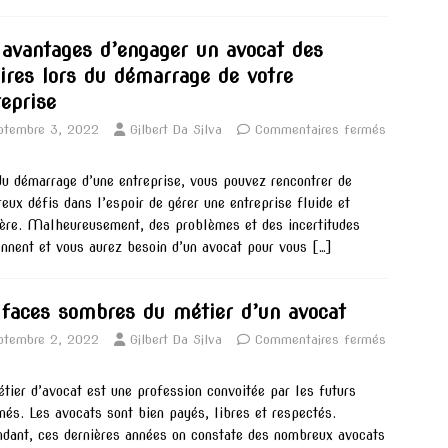
 avantages d’engager un avocat des
aires lors du démarrage de votre
reprise
ptembre 3, 2022
Gilbert Da Silva
Commentaires fermés
du démarrage d’une entreprise, vous pouvez rencontrer de
eux défis dans l’espoir de gérer une entreprise fluide et
ère. Malheureusement, des problèmes et des incertitudes
ennent et vous aurez besoin d’un avocat pour vous
[…]
 faces sombres du métier d’un avocat
ptembre 2, 2022
Gilbert Da Silva
Commentaires fermés
tier d’avocat est une profession convoitée par les futurs
més. Les avocats sont bien payés, libres et respectés.
dant, ces dernières années on constate des nombreux avocats