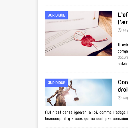
L’e
JURIDIQUE
l’a
se
Il ex
compr
docum
notai
Conn
JURIDIQUE
droi
se
Nul n’est censé ignorer la loi, comme l’adage 
beaucoup, il y a ceux qui ne sont pas conscie